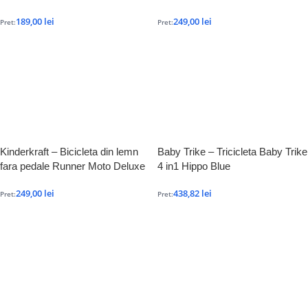
189,00
lei
249,00
lei
Pret:
Pret:
Kinderkraft – Bicicleta din lemn
Baby Trike – Tricicleta Baby Trike
fara pedale Runner Moto Deluxe
4 in1 Hippo Blue
249,00
lei
438,82
lei
Pret:
Pret: