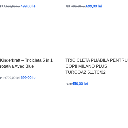
499,00
lei
699,00
lei
699,00
lei
799,00
lei
PRP:
:
PRP:
:
Kinderkraft – Tricicleta 5 in 1
TRICICLETA PLIABILA PENTRU
rotativa Aveo Blue
COPII MILANO PLUS
TURCOAZ 511TC/02
699,00
lei
799,00
lei
PRP:
:
450,00
lei
Pret: