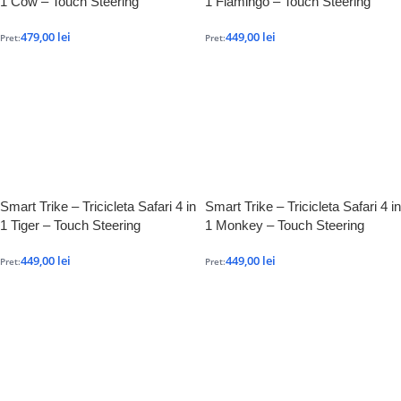
1 Cow – Touch Steering
1 Flamingo – Touch Steering
479,00
lei
449,00
lei
Pret:
Pret:
Smart Trike – Tricicleta Safari 4 in
Smart Trike – Tricicleta Safari 4 in
1 Tiger – Touch Steering
1 Monkey – Touch Steering
449,00
lei
449,00
lei
Pret:
Pret: