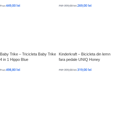
449,00
lei
269,00
lei
399,00
lei
Pret:
PRP:
:
Baby Trike – Tricicleta Baby Trike
Kinderkraft – Bicicleta din lemn
4 in 1 Hippo Blue
fara pedale UNIQ Honey
498,80
lei
319,00
lei
399,00
lei
Pret:
PRP:
: