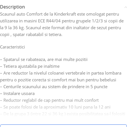
Description
Scaunul auto Comfort de la Kinderkraft este omologat pentru
utilizarea in masini ECE R44/04 pentru grupele 1/2/3 si copii de
la 9 la 36 kg. Scaunul este format din inaltator de sezut pentru
copii , spatar rabatabil si tetiera.
Caracteristici
– Spatarul se rabateaza, are mai multe pozitii
– Tetiera ajustabila pe inaltime
– Are reductor la nivelul coloanei vertebrale in partea lombara
pentru o pozitie corecta si comfort mai bun pentru bebelusi
– Centurile scaunului au sistem de prindere in 5 puncte
– Instalare usoara
– Reductor reglabil de cap pentru mai mult confort
– Se poate folosi de la aproximativ 10 luni pana la 12 ani
– De la grupa 3 (intre 22 si 36 kg ) exista posibilitatea sa-l folositi
normal sau doar ca inaltator auto