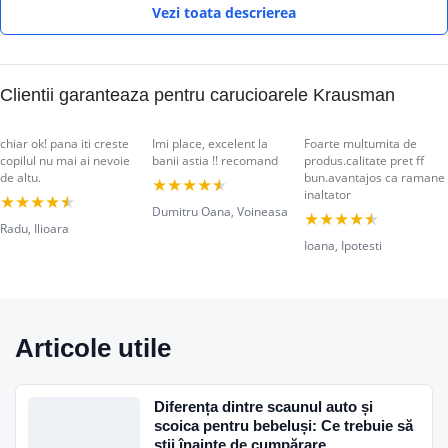
– Husa detasabila si lavabila
Vezi toata descrierea
– Design modern
– Materiale de cea mai buna calitate
– Asigura protectie corecta laterala pentru cap si umeri.
Clientii garanteaza pentru carucioarele Krausman
Dimensiuni
chiar ok! pana iti creste
Imi place, excelent la
Foarte multumita de
copilul nu mai ai nevoie
banii astia !! recomand
produs.calitate pret ff
de altu.
bun.avantajos ca ramane
★
★
★
★
★
Inaltime: 66 cm
inaltator
★
★
★
★
★
Dumitru Oana, Voineasa
★
★
★
★
★
Latime : 42 cm
Radu, Ilioara
Ioana, Ipotesti
Lungime : 37 cm
Greutate : 4 kg
Articole utile
Diferența dintre scaunul auto și
scoica pentru bebeluși: Ce trebuie să
știi înainte de cumpărare