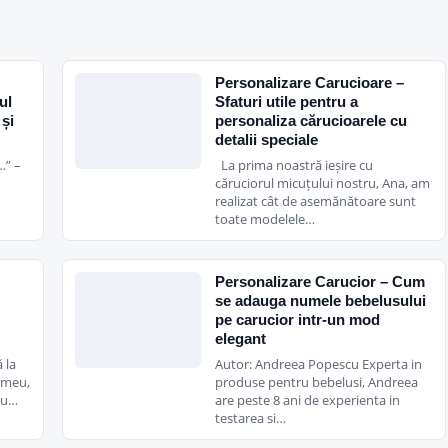
Personalizare Carucioare –
ul
Sfaturi utile pentru a
 și
personaliza cărucioarele cu
detalii speciale
…” –
La prima noastră ieșire cu
căruciorul micuțului nostru, Ana, am
realizat cât de asemănătoare sunt
toate modelele…
Personalizare Carucior – Cum
se adauga numele bebelusului
pe carucior intr-un mod
elegant
 la
Autor: Andreea Popescu Experta in
i meu,
produse pentru bebelusi, Andreea
au…
are peste 8 ani de experienta in
testarea si…