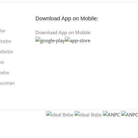
Download App on Mobile:
lor
Download App on Mobile:
lbebe
albebe
be
bebe
rausman