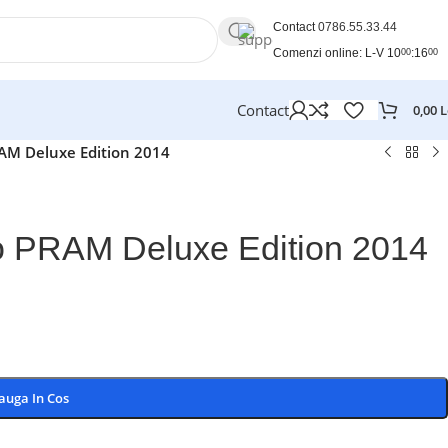
Contact
0786.55.33.44
Comenzi online: L-V 10
:16
00
00
Contact
0,00
L
RAM Deluxe Edition 2014
to PRAM Deluxe Edition 2014
auga In Cos