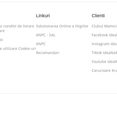
Linkuri
Clienti
i conditii de livrare
Solutionarea Online a litigiilor
Clubul Mamici
are
ANPC - SAL
Facebook Idea
oi
ANPC
Instagram Ide
de utilizare Cookie-uri
Recomandari
Tiktok Idealbe
Youtube Ideal
Carucioare K