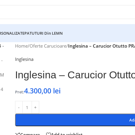
ERSONALIZATE
PATUTURI Din LEMN
Home
/
Oferte Carucioare
/
Inglesina – Carucior Otutto P
Inglesina
Inglesina – Carucior Otut
4.300,00
lei
Pret:
Ad
Compare
Add to wishlist